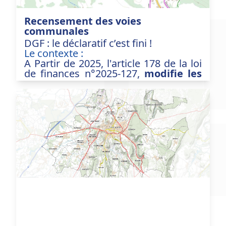
Recensement des voies
communales
DGF : le déclaratif c’est fini !
Le contexte :
A Partir de 2025, l'article 178 de la loi
de finances n°2025-127,
modifie les
modalités de recensemment de la
voirie
utilisée pour le calcul de la
D
otation
G
lobale de
F
onctionnement
des communes et départements.
Désormais, la Direction Générale des
Collectivités Locales (DGCL) s'appuie
sur
les données issues de la BD
TOPO
, exploitées par l'IGN, pour
calculer les linéaires de voirie retenus
dans le cadre de la Dotation de
Solidarité Rurale (DSR) pour les
communes.
Reflet de la réalité du territoire, ce
nouveau calcul permet une
harmonisation des principes avec un